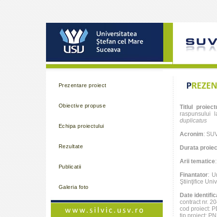
Prezentare proiect
Obiective propuse
Titlul proiect
raspunsului 
duplicatus
Echipa proiectului
Acronim
: SU
Rezultate
Durata proiec
Arii tematice
Publicatii
Finantator
: U
Ştiinţifice Un
Galeria foto
Date identific
contract nr. 2
cod proiect: 
tip proiect: 