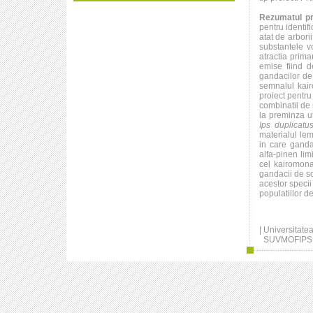
Rezumatul pr
pentru identifi
atat de arbori
substantele v
atractia prima
emise fiind d
gandacilor de
semnalul kairo
proiect pentr
combinatii de 
la preminza ut
Ips duplicatu
materialul lem
in care ganda
alfa-pinen li
cel kairomona
gandacii de s
acestor specii
populatiilor de
| Universitate
SUVMOFIPS - F