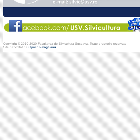
Copyright © 2010-2020 Facultatea de Silvicultura Suceava. Toate drepturile rezervate.
Site dezvoltat de
Ciprian Palaghianu
.